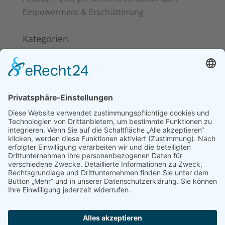
Empowerment & Erschütterung
Kategorien
Kitakits
News
Pinoy Food
Reisen
Schlagwörter
Ayan Restaurant Berlin
Halo-Halo
Henerasyon 2.0
philippinebüro
philippinische Mythologie
Pinoy Food
Podcast
Rice & Roots
tabo-tabo
Tagalog