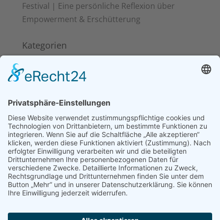
Festival | Eine persönliche Reflexion über
Empowerment & Erschütterung
Kategorien
Kitakits
News
Pinoy Food
Reisen
Schlagwörter
Ayan Restaurant Berlin
Halo-Halo
Henerasyon 2.0
philippinebüro
philippinische Mythologie
Pinoy Food
Podcast
Rice & Roots
tabo-tabo
Tagalog