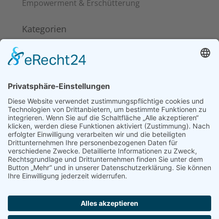
Empowerment & Erschütterung
Kategorien
Kitakits
News
Pinoy Food
Reisen
Schlagwörter
Ayan Restaurant Berlin
Halo-Halo
Henerasyon 2.0
philippinebüro
philippinische Mythologie
Pinoy Food
Podcast
Rice & Roots
tabo-tabo
Tagalog