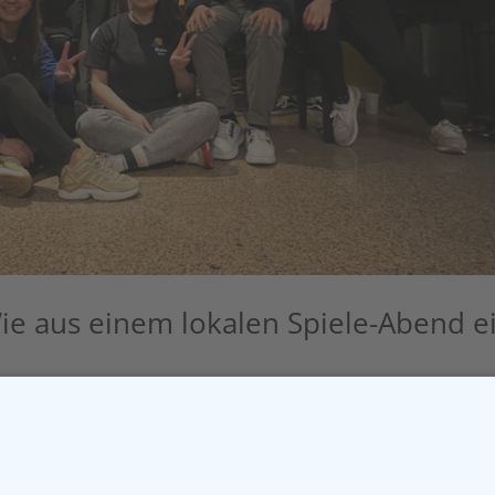
Wie aus einem lokalen Spiele-Abend e
News
Halos aus Köln, Bonn, Troisdorf, Mönchen-Gladbach,
alzuflen zum NRW-Chapter-Treff in der Ehrenfelder