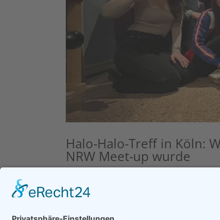
Halo-Halo-Treff in Köln: 
NRW Meet-up wurde
von
Christine-Joahn
|
Feb. 17, 2023
|
Kitakits
,
Am 12.02.2023 haben sich ganze 14 Halo-
Düsseldorf, Bochum, Hattingen und Bad S