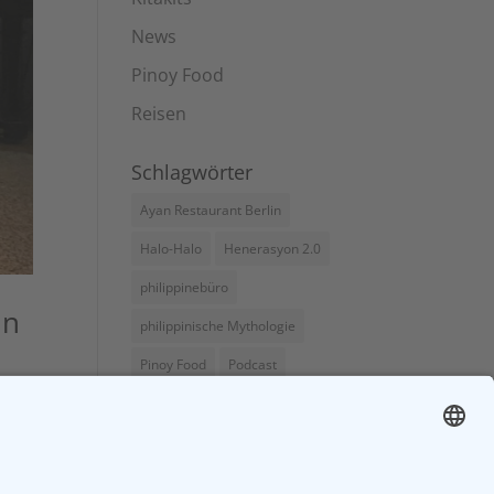
News
Pinoy Food
Reisen
Schlagwörter
Ayan Restaurant Berlin
Halo-Halo
Henerasyon 2.0
philippinebüro
in
philippinische Mythologie
Pinoy Food
Podcast
Rice & Roots
tabo-tabo
Tagalog