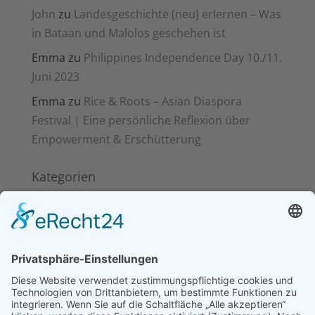
John
zu
Landesgeschichte (neu) erlernen – Was
in Bataan und Malolos geschehen ist
Emma
zu
Philippines Independence Day 10./11.
Juni 2023
Emma
zu
Rice & Roots – Asian Diaspora
Festival | Eine persönliche Reflexion über
Empowerment & Erschütterung
Kategorien
Kitakits
News
Pinoy Food
Reisen
Schlagwörter