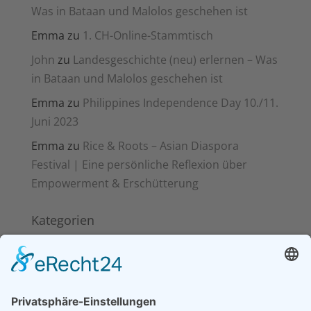
Was in Bataan und Malolos geschehen ist
Emma
zu
1. CH-Online-Stammtisch
John
zu
Landesgeschichte (neu) erlernen – Was
in Bataan und Malolos geschehen ist
Emma
zu
Philippines Independence Day 10./11.
Juni 2023
Emma
zu
Rice & Roots – Asian Diaspora
Festival | Eine persönliche Reflexion über
Empowerment & Erschütterung
Kategorien
Kitakits
News
Pinoy Food