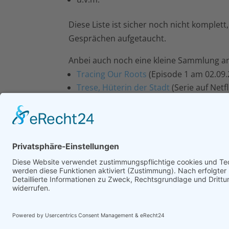
Diese Liste ist sicher noch nicht komplet
Gesprächen aufgetaucht.
Anbei auch noch eine kleine Sammlung an 
Tracing Our Roots
(Episode 1 am 02.09.2
Trese, Hüterin der Stadt
(Serie auf Netfl
Quezon’s Game
(die spannende Geschic
Europa, die während des zweiten Weltkr
McNutt, General Dwight D. Eisenhower u
2021 - 2026
HALO-HALO
|
Impressum
|