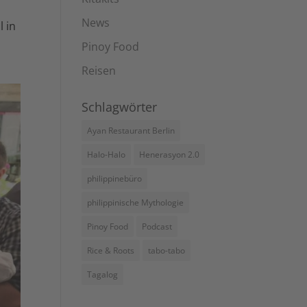
News
 in
Pinoy Food
Reisen
Schlagwörter
Ayan Restaurant Berlin
Halo-Halo
Henerasyon 2.0
philippinebüro
philippinische Mythologie
Pinoy Food
Podcast
Rice & Roots
tabo-tabo
Tagalog