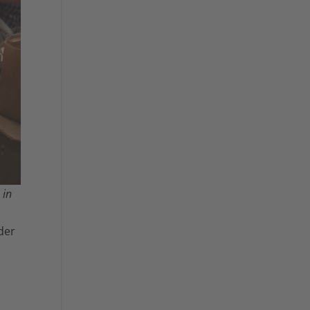
 in
der