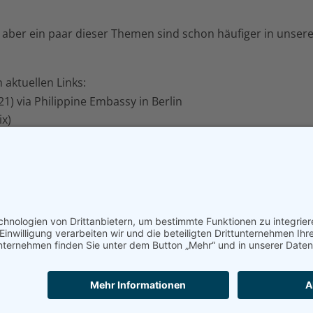
t, aber ein paar dieser Themen sind schon häufiger in unser
aktuellen Links:
1) via Philippine Embassy in Berlin
ix)
hte rund um die Rettung von jüdischen Flüchtlingen aus
iegs mithilfe von M.L. Quezon, den Frieder-Brüdern, Paul
nd weiteren Helfern in Manila gelandet sind).
Datenschutz
|
Community Leitfaden