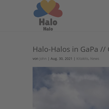
Halo-Halos in GaPa // 
von
John
|
Aug. 30, 2021
|
Kitakits
,
News